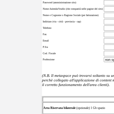
Password (amministrazione sito)
Nome Azienda/Studio (che comparirà nelle pagine del sito)
Nome e Cognome o Ragione Sociale (per fatturazione)
Indirizzo (via - città - provincia - cap)
Telefono
Fax
Email
P.Iva
Cod. Fiscale
Professione
(N.B. Il metaspace può trovarsi soltanto su u
perchè collegato all'applicazione di content
il corretto funzionamento dell'area clienti)
.
Area Riservata bilaterale
(opzionale) 1 Gb spazio