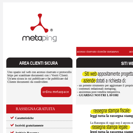
accesso riservato ricerche metanews
acc
Uno spazio sul web con accesso riservato e protocollo
https per scambiare documenti con i Vostri Clienti.
Un'area sicura in cui pubblicare e far pubblicare dal
Cliente documenti da condividere.
- un potente strumento per aggiornare il propri
- contenuti redazionali metaping;
- assistenza post-vendita tempestiva.
-
GUARDA I NOSTRI LAVORI
RASSEGNA GRATUITA
leggi tutta la rassegna stamp
Caratteristiche
La Rassegna di oggi non è ancora st
Iscriviti gratuitamente
leggi tutta la rassegna stamp
Archivio Rassegna