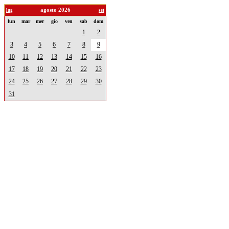
agosto 2026
lug
set
lun
mar
mer
gio
ven
sab
dom
1
2
3
4
5
6
7
8
9
10
11
12
13
14
15
16
17
18
19
20
21
22
23
24
25
26
27
28
29
30
31